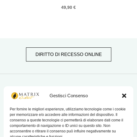
49,90
€
DIRITTO DI RECESSO ONLINE
matrix bistrot
Gestisci Consenso
Per fornire le migliori esperienze, utilizziamo tecnologie come i cookie
per memorizzare e/o accedere alle informazioni del dispositivo. Il
Chi Siamo
consenso a queste tecnologie ci permetterà di elaborare dati come il
comportamento di navigazione o ID unici su questo sito. Non
Contatti
acconsentire o ritirare il consenso può influire negativamente su
alcune caratteristiche e funzioni.