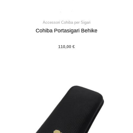
Accessori Cohiba per Sigari
Cohiba Portasigari Behike
110,00
€