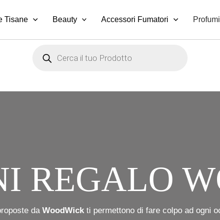
e Tisane
Beauty
Accessori Fumatori
Profumi
Products
search
NI REGALO 
 proposte da
WoodWick
ti permettono di fare colpo ad ogni o