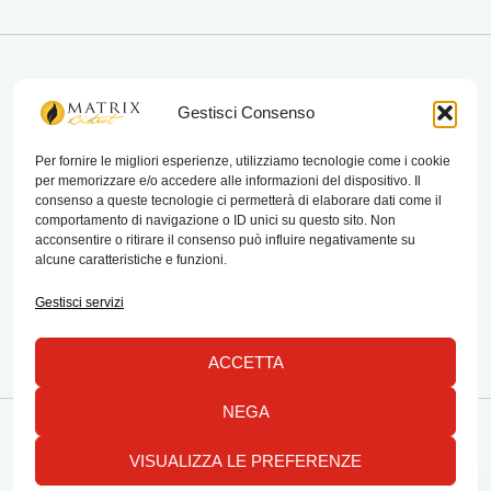
matrix bistrot
Gestisci Consenso
Per fornire le migliori esperienze, utilizziamo tecnologie come i cookie
per memorizzare e/o accedere alle informazioni del dispositivo. Il
Chi Siamo
consenso a queste tecnologie ci permetterà di elaborare dati come il
comportamento di navigazione o ID unici su questo sito. Non
Contatti
acconsentire o ritirare il consenso può influire negativamente su
alcune caratteristiche e funzioni.
Termini e condizioni di vendita e reso
Gestisci servizi
ACCETTA
NEGA
Copyright © 2026 Matrix Bistrot | Powered by Emylab
VISUALIZZA LE PREFERENZE
1