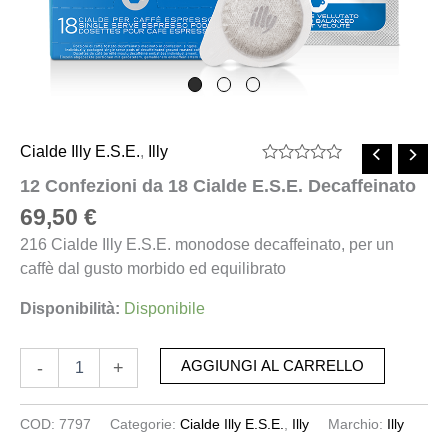
Cialde Illy E.S.E.
,
Illy
Valutato
12 Confezioni da 18 Cialde E.S.E. Decaffeinato
0
su
69,50
€
5
216 Cialde Illy E.S.E. monodose decaffeinato, per un
caffè dal gusto morbido ed equilibrato
Disponibilità:
Disponibile
-
+
AGGIUNGI AL CARRELLO
COD:
7797
Categorie:
Cialde Illy E.S.E.
,
Illy
Marchio:
Illy