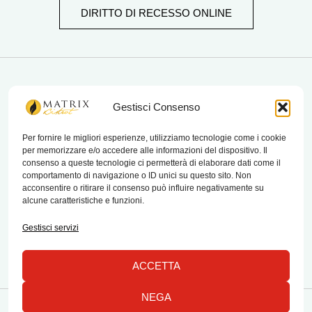
DIRITTO DI RECESSO ONLINE
matrix bistrot
Gestisci Consenso
Per fornire le migliori esperienze, utilizziamo tecnologie come i cookie
per memorizzare e/o accedere alle informazioni del dispositivo. Il
Chi Siamo
consenso a queste tecnologie ci permetterà di elaborare dati come il
comportamento di navigazione o ID unici su questo sito. Non
Contatti
acconsentire o ritirare il consenso può influire negativamente su
alcune caratteristiche e funzioni.
Termini e condizioni di vendita e reso
Gestisci servizi
ACCETTA
NEGA