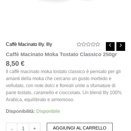
Caffè Macinato Illy
,
Illy
Valutato
Caffè Macinato Moka Tostato Classico 250gr
0
su
8,50
€
5
Il caffè macinato moka tostato classico è pensato per gli
amanti della moka che cercano un gusto morbido e
vellutato, con note dolci e floreali unite a sfumature di
pane tostato, caramello e cioccolato. Un blend Illy 100%
Arabica, equilibrato e armonioso.
Disponibilità:
Disponibile
-
+
AGGIUNGI AL CARRELLO