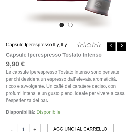
Capsule Iperespresso Illy
,
Illy
Valutato
Capsule Iperespresso Tostato Intenso
0
su
9,90
€
5
Le capsule Iperespresso Tostato Intenso sono pensate
per chi desidera un espresso dall’elevata aromaticità,
ricco e avvolgente. Un caffè dal carattere deciso, con
profumi intensi e un gusto pieno, ideale per vivere a casa
l’esperienza del bar.
Disponibilità:
Disponibile
-
+
AGGIUNGI AL CARRELLO