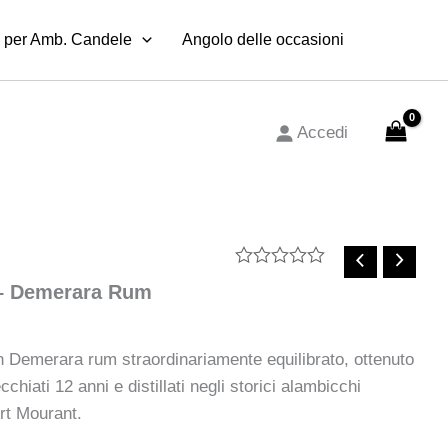
–
 per Amb. Candele
Demerara
Angolo delle occasioni
Rum
quantità
Accedi
Valutato
 – Demerara Rum
0
su
5
n Demerara rum straordinariamente equilibrato, ottenuto
chiati 12 anni e distillati negli storici alambicchi
t Mourant.