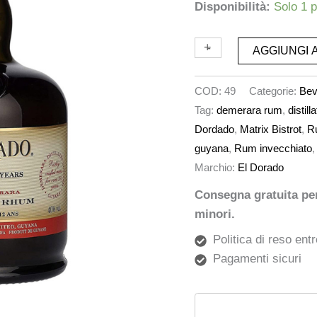
Disponibilità:
Solo 1 p
+
-
AGGIUNGI 
COD:
49
Categorie:
Be
Tag:
demerara rum
,
distilla
Dordado
,
Matrix Bistrot
,
R
guyana
,
Rum invecchiato
Marchio:
El Dorado
Consegna gratuita per 
minori.
Politica di reso entr
Pagamenti sicuri