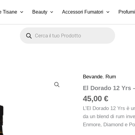
e Tisane
Beauty
Accessori Fumatori
Profumi
Products
search
Bevande
,
Rum
El
Dorado
El Dorado 12 Yrs
12
Yrs
45,00
€
–
Demerara
L’El Dorado 12 Yrs è u
Rum
da un blend di rum invec
quantità
Enmore, Diamond e Por