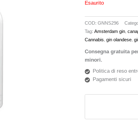
Esaurito
COD:
GNNS296
Catego
Tag:
Amsterdam gin
,
cana
Cannabis
,
gin olandese
,
g
Consegna gratuita per 
minori.
Politica di reso entr
Pagamenti sicuri