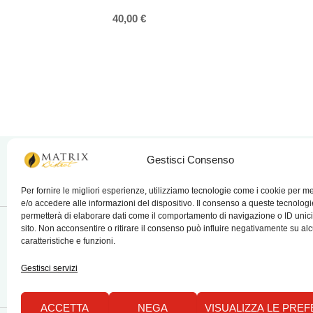
40,00
€
Gestisci Consenso
Per fornire le migliori esperienze, utilizziamo tecnologie come i cookie per 
e/o accedere alle informazioni del dispositivo. Il consenso a queste tecnologi
permetterà di elaborare dati come il comportamento di navigazione o ID unic
sito. Non acconsentire o ritirare il consenso può influire negativamente su al
caratteristiche e funzioni.
matrix bistrot
C
Gestisci servizi
ACCETTA
NEGA
VISUALIZZA LE PRE