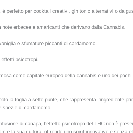
, è perfetto per cocktail creativi, gin tonic alternativi o da g
on note erbacee e amaricanti che derivano dalla Cannabis.
i vaniglia e sfumature piccanti di cardamomo.
ffetti psicotropi.
famosa come capitale europea della cannabis e uno dei pochi
lo la foglia a sette punte, che rappresenta l’ingrediente princ
 e spezie di cardamomo.
nfusione di canapa, l’effetto psicotropo del THC non è presen
 la sua cultura, offrendo uno spirit innovativo e senza effe