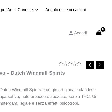
 per Amb. Candele
Angolo delle occasioni
Accedi
Valutato
va – Dutch Windmill Spirits
0
su
5
Dutch Windmill Spirits è un gin artigianale olandese
anapa sativa, note erbacee e speziate, senza THC. Un
Amsterdam, legale e senza effetti psicotropi.