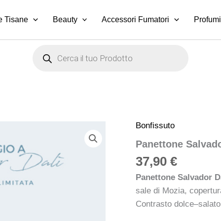
e Tisane
Beauty
Accessori Fumatori
Profumi
Products
search
Bonfissuto
Panettone Salvado
37,90
€
Panettone Salvador Da
sale di Mozia, copertur
Contrasto dolce–salato