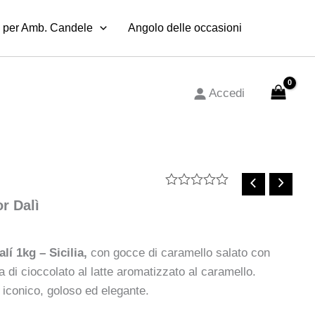
 per Amb. Candele
Angolo delle occasioni
Accedi
Valutato
r Dalì
0
su
5
lí 1kg – Sicilia,
con gocce di caramello salato con
a di cioccolato al latte aromatizzato al caramello.
 iconico, goloso ed elegante.