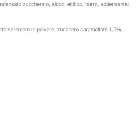
densato zuccherato, alcool eitilico, burro, addensante:
.
 latte scremato in polvere, zucchero caramellato 1,5%,