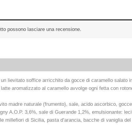
otto possono lasciare una recensione.
 un lievitato soffice arricchito da gocce di caramello salato i
al latte aromatizzato al caramello avvolge ogni fetta con rot
vito madre naturale (frumento), sale, acido ascorbico, gocce 
igny A.O.P. 3,6%, sale di Guerande 1,2%, emulsionante: lecitin
le millefiori di Sicilia, pasta d’arancia, bacche di vaniglia d