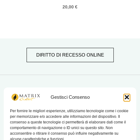
20,00
€
DIRITTO DI RECESSO ONLINE
matrix bistrot
Gestisci Consenso
Per fornire le migliori esperienze, utilizziamo tecnologie come i cookie
per memorizzare e/o accedere alle informazioni del dispositivo. Il
Chi Siamo
consenso a queste tecnologie ci permetterà di elaborare dati come il
comportamento di navigazione o ID unici su questo sito. Non
Contatti
acconsentire o ritirare il consenso può influire negativamente su
alcune caratteristiche e funzioni.