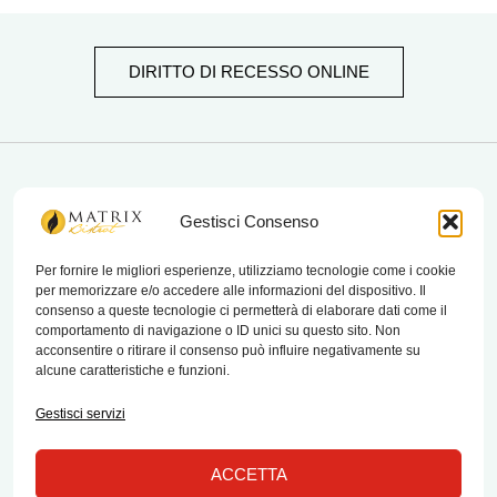
DIRITTO DI RECESSO ONLINE
matrix bistrot
Gestisci Consenso
Per fornire le migliori esperienze, utilizziamo tecnologie come i cookie
per memorizzare e/o accedere alle informazioni del dispositivo. Il
Chi Siamo
consenso a queste tecnologie ci permetterà di elaborare dati come il
comportamento di navigazione o ID unici su questo sito. Non
Contatti
acconsentire o ritirare il consenso può influire negativamente su
alcune caratteristiche e funzioni.
Termini e condizioni di vendita e reso
Gestisci servizi
ACCETTA