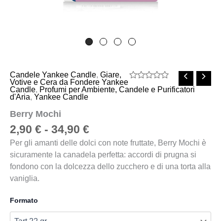
Candele Yankee Candle
,
Giare,
Votive e Cera da Fondere Yankee
Valutato
Candle
,
Profumi per Ambiente, Candele e Purificatori
0
d'Aria
,
Yankee Candle
su
5
Berry Mochi
2,90
€
-
34,90
€
Per gli amanti delle dolci con note fruttate, Berry Mochi è
sicuramente la canadela perfetta: accordi di prugna si
fondono con la dolcezza dello zucchero e di una torta alla
vaniglia.
Formato