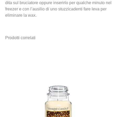
dita sul bruciatore oppure inserirlo per qualche minuto nel
freezer e con l’ausilio di uno stuzzicadenti fare leva per
eliminare la wax.
Prodotti correlati
Fascia
di
prezzo:
da
12,90 €
a
34,90 €