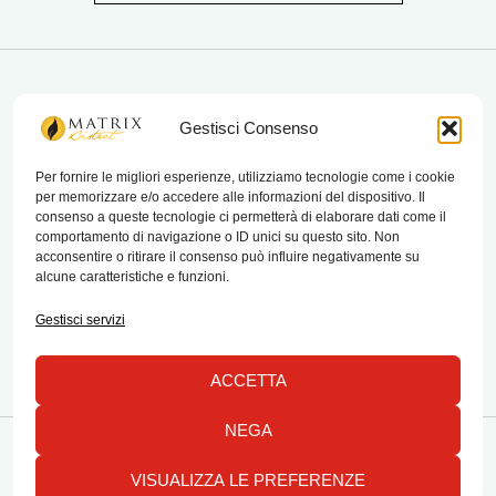
matrix bistrot
Gestisci Consenso
Per fornire le migliori esperienze, utilizziamo tecnologie come i cookie
per memorizzare e/o accedere alle informazioni del dispositivo. Il
Chi Siamo
consenso a queste tecnologie ci permetterà di elaborare dati come il
comportamento di navigazione o ID unici su questo sito. Non
Contatti
acconsentire o ritirare il consenso può influire negativamente su
alcune caratteristiche e funzioni.
Termini e condizioni di vendita e reso
Gestisci servizi
ACCETTA
NEGA
Copyright © 2026 Matrix Bistrot | Powered by Emylab
VISUALIZZA LE PREFERENZE
1