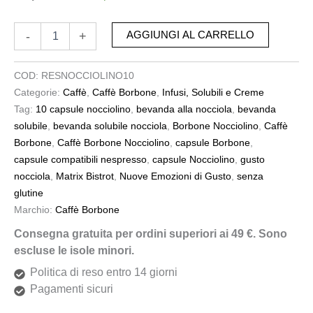
-
+
AGGIUNGI AL CARRELLO
COD:
RESNOCCIOLINO10
Categorie:
Caffè
,
Caffè Borbone
,
Infusi, Solubili e Creme
Tag:
10 capsule nocciolino
,
bevanda alla nocciola
,
bevanda
solubile
,
bevanda solubile nocciola
,
Borbone Nocciolino
,
Caffè
Borbone
,
Caffè Borbone Nocciolino
,
capsule Borbone
,
capsule compatibili nespresso
,
capsule Nocciolino
,
gusto
nocciola
,
Matrix Bistrot
,
Nuove Emozioni di Gusto
,
senza
glutine
Marchio:
Caffè Borbone
Consegna gratuita per ordini superiori ai 49 €. Sono
escluse le isole minori.
Politica di reso entro 14 giorni
Pagamenti sicuri