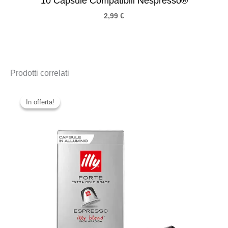
10 Capsule Compatibili Nespresso®
2,99
€
Prodotti correlati
In offerta!
In offerta!