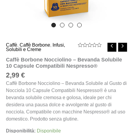
Caffè
,
Caffè Borbone
,
Infusi,
Solubili e Creme
Valutato
0
Caffè Borbone Nocciolino – Bevanda Solubile
su
10 Capsule Compatibili Nespresso®
5
2,99
€
Caffè Borbone Nocciolino – Bevanda Solubile al Gusto di
Nocciola 10 Capsule Compatibili Nespresso® è una
bevanda solubile cremosa e golosa, ideale per chi
desidera una pausa dolce e avvolgente al gusto di
nocciola. Compatibile con macchine Nespresso® ad uso
domestico. Prodotto senza glutine.
Disponibilità:
Disponibile