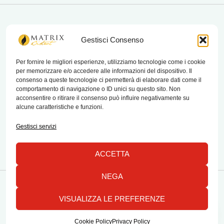
matrix bistrot
Gestisci Consenso
Per fornire le migliori esperienze, utilizziamo tecnologie come i cookie
per memorizzare e/o accedere alle informazioni del dispositivo. Il
Chi Siamo
consenso a queste tecnologie ci permetterà di elaborare dati come il
comportamento di navigazione o ID unici su questo sito. Non
Contatti
acconsentire o ritirare il consenso può influire negativamente su
alcune caratteristiche e funzioni.
Termini e condizioni di vendita e reso
Gestisci servizi
ACCETTA
NEGA
Copyright © 2026 Matrix Bistrot | Powered by Emylab
VISUALIZZA LE PREFERENZE
1
Tutti i diritti riservati
Cookie Policy
Privacy Policy