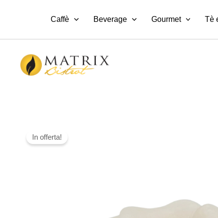
Vai
al
Caffè
Beverage
Gourmet
Tè 
contenuto
In offerta!