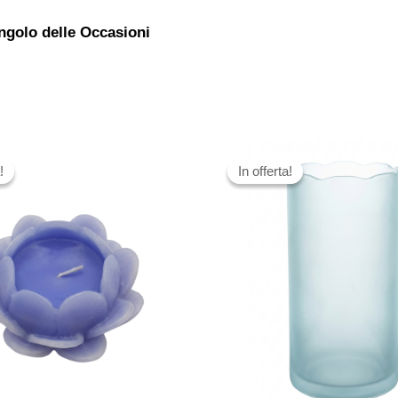
ngolo delle Occasioni
!
!
In offerta!
In offerta!