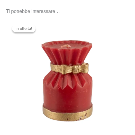
Ti potrebbe interessare…
In offerta!
In offerta!