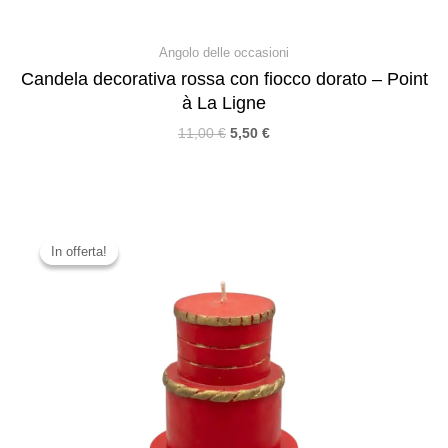
Angolo delle occasioni
Candela decorativa rossa con fiocco dorato – Point
à La Ligne
11,00
€
5,50
€
In offerta!
In offerta!