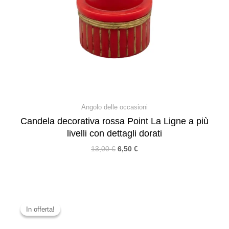
Angolo delle occasioni
Candela decorativa rossa Point La Ligne a più
livelli con dettagli dorati
13,00
€
6,50
€
In offerta!
In offerta!