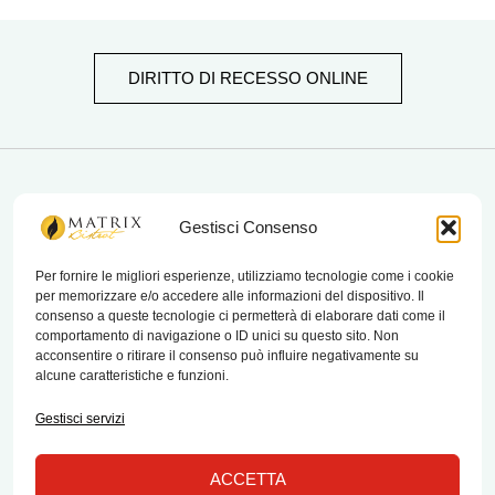
DIRITTO DI RECESSO ONLINE
matrix bistrot
Gestisci Consenso
Per fornire le migliori esperienze, utilizziamo tecnologie come i cookie
per memorizzare e/o accedere alle informazioni del dispositivo. Il
Chi Siamo
consenso a queste tecnologie ci permetterà di elaborare dati come il
comportamento di navigazione o ID unici su questo sito. Non
Contatti
acconsentire o ritirare il consenso può influire negativamente su
alcune caratteristiche e funzioni.
Termini e condizioni di vendita e reso
Gestisci servizi
ACCETTA