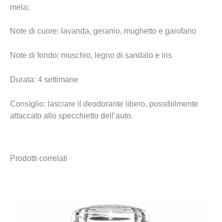
mela;
Note di cuore: lavanda, geranio, mughetto e garofano
Note di fondo: muschio, legno di sandalo e iris
Durata: 4 settimane
Consiglio: lasciare il deodorante libero, possibilmente
attaccato allo specchietto dell’auto.
Prodotti correlati
Fascia
di
prezzo:
da
2,90 €
a