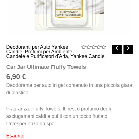
Deodoranti per Auto Yankee
Candle
,
Profumi per Ambiente,
Valutato
Candele e Purificatori d'Aria
,
Yankee Candle
0
su
Car Jar Ultimate Fluffy Towels
5
6,90
€
Deodorante per auto in gel contenuto in una piccola giara
di plastica.
Fragranza: Fluffy Towels. Il fresco profumo degli
asciugamani caldi e puliti con un tocco fruttato.
Un’esperienza da spa
Esaurito