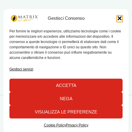
matrix bistrot
Gestisci Consenso
Per fornire le migliori esperienze, utilizziamo tecnologie come i cookie
per memorizzare e/o accedere alle informazioni del dispositivo. Il
Chi Siamo
consenso a queste tecnologie ci permetterà di elaborare dati come il
comportamento di navigazione o ID unici su questo sito. Non
Contatti
acconsentire o ritirare il consenso può influire negativamente su
alcune caratteristiche e funzioni.
Termini e condizioni di vendita e reso
Gestisci servizi
ACCETTA
NEGA
Copyright © 2026 Matrix Bistrot | Powered by Emylab
VISUALIZZA LE PREFERENZE
1
Tutti i diritti riservati
Cookie Policy
Privacy Policy