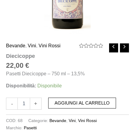
Bevande
,
Vini
,
Vini Rossi
Valutato
Diecicoppe
0
su
22,00
€
5
Pasetti Diecicoppe – 750 ml – 13,5%
Disponibilità:
Disponibile
-
+
AGGIUNGI AL CARRELLO
COD:
68
Categorie:
Bevande
,
Vini
,
Vini Rossi
Marchio:
Pasetti