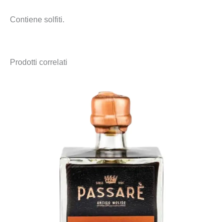
Contiene solfiti.
Prodotti correlati
Fascia
di
prezzo:
da
15,00 €
a
25,00 €