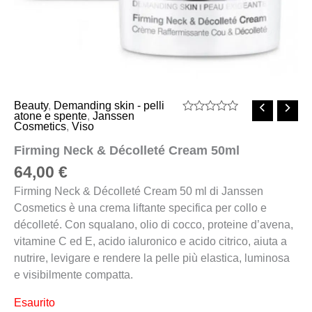
Beauty
,
Demanding skin - pelli
atone e spente
,
Janssen
Valutato
Cosmetics
,
Viso
0
su
Firming Neck & Décolleté Cream 50ml
5
64,00
€
Firming Neck & Décolleté Cream 50 ml di Janssen
Cosmetics è una crema liftante specifica per collo e
décolleté. Con squalano, olio di cocco, proteine d’avena,
vitamine C ed E, acido ialuronico e acido citrico, aiuta a
nutrire, levigare e rendere la pelle più elastica, luminosa
e visibilmente compatta.
Esaurito