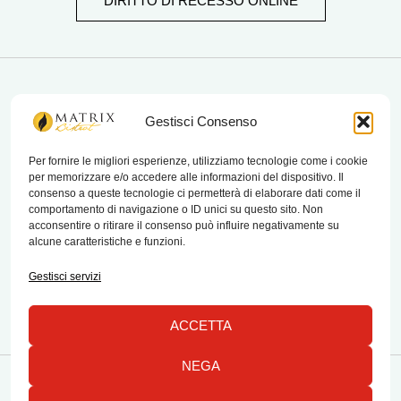
DIRITTO DI RECESSO ONLINE
matrix bistrot
Gestisci Consenso
Per fornire le migliori esperienze, utilizziamo tecnologie come i cookie
per memorizzare e/o accedere alle informazioni del dispositivo. Il
Chi Siamo
consenso a queste tecnologie ci permetterà di elaborare dati come il
comportamento di navigazione o ID unici su questo sito. Non
Contatti
acconsentire o ritirare il consenso può influire negativamente su
alcune caratteristiche e funzioni.
Termini e condizioni di vendita e reso
Gestisci servizi
ACCETTA
NEGA
Copyright © 2026 Matrix Bistrot | Powered by Emylab