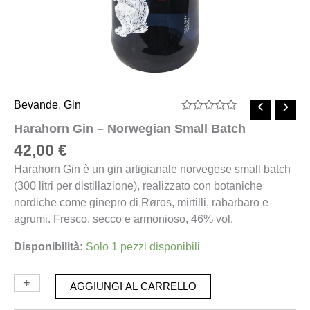
Bevande
,
Gin
Valutato
Harahorn Gin – Norwegian Small Batch
0
su
42,00
€
5
Harahorn Gin è un gin artigianale norvegese small batch
(300 litri per distillazione), realizzato con botaniche
nordiche come ginepro di Røros, mirtilli, rabarbaro e
agrumi. Fresco, secco e armonioso, 46% vol.
Disponibilità:
Solo 1 pezzi disponibili
+
-
AGGIUNGI AL CARRELLO