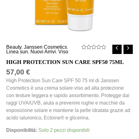
Beauty
,
Janssen Cosmetics
,
Linea sun
,
Nuovi Arrivi
,
Viso
Valutato
0
HIGH PROTECTION SUN CARE SPF50 75ML
su
5
57,00
€
High Protection Sun Care SPF 50 75 ml di Janssen
Cosmetics è una crema solare viso ad alta protezione
con texture leggera e rapido assorbimento. Protegge dai
raggi UVA/UVB, aiuta a prevenire rughe e macchie da
esposizione solare e mantiene la pelle idratata grazie ad
acido ialuronico, Ectoine® e glicerina.
Disponibilità:
Solo 2 pezzi disponibili