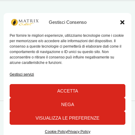
matrix bistrot
Gestisci Consenso
Per fornire le migliori esperienze, utilizziamo tecnologie come i cookie
per memorizzare e/o accedere alle informazioni del dispositivo. Il
Chi Siamo
consenso a queste tecnologie ci permetterà di elaborare dati come il
comportamento di navigazione o ID unici su questo sito. Non
Contatti
acconsentire o ritirare il consenso può influire negativamente su
alcune caratteristiche e funzioni.
Termini e condizioni di vendita e reso
Gestisci servizi
ACCETTA
NEGA
Copyright © 2026 Matrix Bistrot | Powered by Emylab
VISUALIZZA LE PREFERENZE
1
Tutti i diritti riservati
Cookie Policy
Privacy Policy