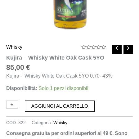
Whisky
Valutato
Kujira – Whisky White Oak Cask 5YO
0
su
85,00
€
5
Kujira – Whisky White Oak Cask 5YO 0.70- 43%
Disponibilità:
Solo 1 pezzi disponibili
+
-
AGGIUNGI AL CARRELLO
COD:
322
Categoria:
Whisky
Consegna gratuita per ordini superiori ai 49 €. Sono