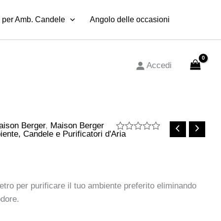
 per Amb. Candele
Angolo delle occasioni
Accedi
aison Berger
,
Maison Berger
ente, Candele e Purificatori d'Aria
Valutato
0
su
5
etro per purificare il tuo ambiente preferito eliminando
odore.