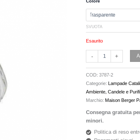
Colore
SVUOTA
Esaurito
-
+
A
COD:
3787-2
Categorie:
Lampade Catali
Ambiente, Candele e Purifi
Marchio:
Maison Berger P
Consegna gratuita per 
minori.
Politica di reso entr