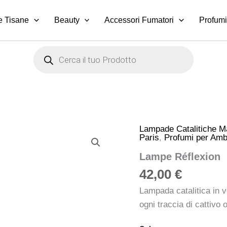
e Tisane
Beauty
Accessori Fumatori
Profumi
Products
search
Lampade Catalitiche M
Lampe
Paris
,
Profumi per Ambi
Réflexion
quantità
Lampe Réflexion
42,00
€
Lampada catalitica in v
ogni traccia di cattivo 