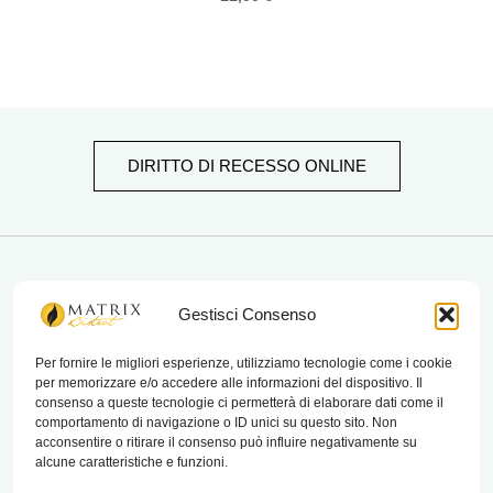
DIRITTO DI RECESSO ONLINE
matrix bistrot
Gestisci Consenso
Per fornire le migliori esperienze, utilizziamo tecnologie come i cookie
per memorizzare e/o accedere alle informazioni del dispositivo. Il
Chi Siamo
consenso a queste tecnologie ci permetterà di elaborare dati come il
comportamento di navigazione o ID unici su questo sito. Non
Contatti
acconsentire o ritirare il consenso può influire negativamente su
alcune caratteristiche e funzioni.
Termini e condizioni di vendita e reso