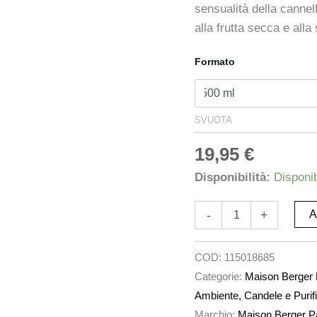
sensualità della cannel
alla frutta secca e all
Formato
SVUOTA
19,95
€
Disponibilità:
Disponib
-
+
A
COD:
115018685
Categorie:
Maison Berger 
Ambiente, Candele e Purifi
Marchio:
Maison Berger P