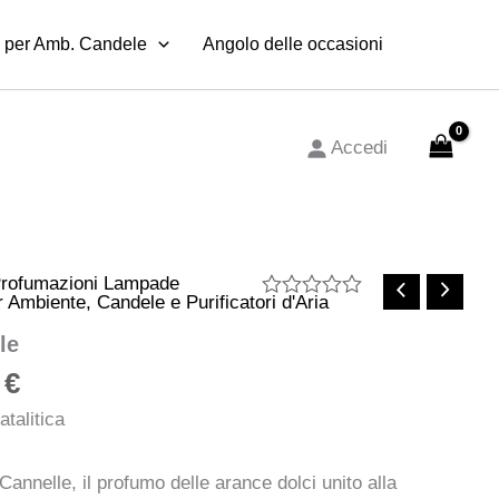
da
 per Amb. Candele
Angolo delle occasioni
19,95 €
a
29,00 €
Accedi
Fascia
rofumazioni Lampade
 Ambiente, Candele e Purificatori d'Aria
di
Valutato
0
le
prezzo:
su
5
da
0
€
19,95 €
talitica
a
29,00 €
nnelle, il profumo delle arance dolci unito alla