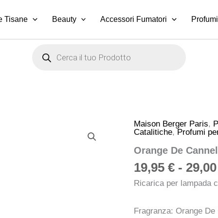
e Tisane
Beauty
Accessori Fumatori
Profumi
Products
search
Maison Berger Paris
,
P
Orange
Catalitiche
,
Profumi per
De
Cannelle
Orange De Cannel
quantità
19,95
€
-
29,0
Ricarica per lampada ca
Fragranza: Orange De Ca