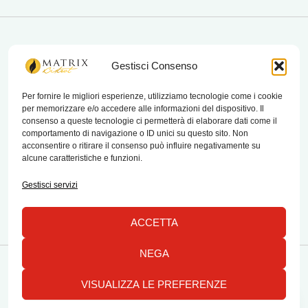
matrix bistrot
Gestisci Consenso
Per fornire le migliori esperienze, utilizziamo tecnologie come i cookie
per memorizzare e/o accedere alle informazioni del dispositivo. Il
Chi Siamo
consenso a queste tecnologie ci permetterà di elaborare dati come il
comportamento di navigazione o ID unici su questo sito. Non
Contatti
acconsentire o ritirare il consenso può influire negativamente su
alcune caratteristiche e funzioni.
Termini e condizioni di vendita e reso
Gestisci servizi
ACCETTA
NEGA
Copyright © 2026 Matrix Bistrot | Powered by Emylab
VISUALIZZA LE PREFERENZE
1