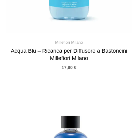
Millefiori Milano
Acqua Blu – Ricarica per Diffusore a Bastoncini
Millefiori Milano
17,90
€
Fascia
di
prezzo:
da
17,90 €
a
29,90 €