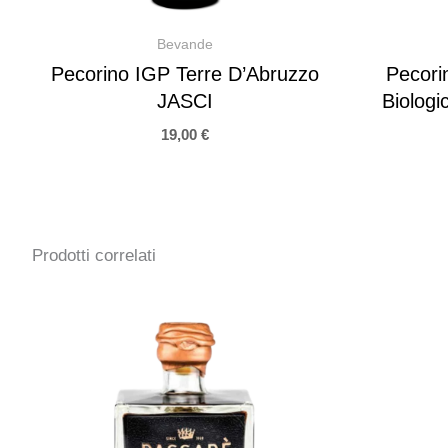
Bevande
Pecorino IGP Terre D’Abruzzo
Pecorin
JASCI
Biologi
19,00
€
Prodotti correlati
Fascia
di
prezzo:
da
15,00 €
a
25,00 €