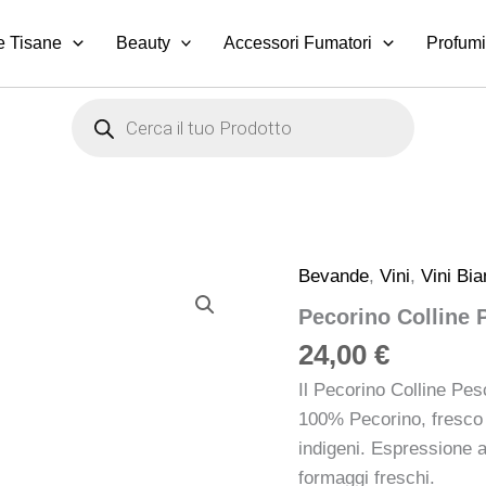
e Tisane
Beauty
Accessori Fumatori
Profumi
Products
search
Bevande
,
Vini
,
Vini Bia
Pecorino
Colline
Pecorino Colline P
Pescaresi
IGT
24,00
€
2018
–
Il Pecorino Colline Pes
Cirelli
100% Pecorino, fresco 
“La
indigeni. Espressione a
Collina”
quantità
formaggi freschi.