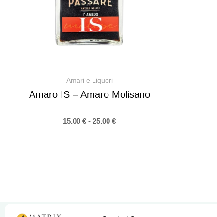
Amari e Liquori
Amaro IS – Amaro Molisano
15,00
€
-
25,00
€