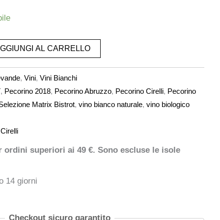
ile
GGIUNGI AL CARRELLO
vande
,
Vini
,
Vini Bianchi
T
,
Pecorino 2018
,
Pecorino Abruzzo
,
Pecorino Cirelli
,
Pecorino
 Selezione Matrix Bistrot
,
vino bianco naturale
,
vino biologico
irelli
ordini superiori ai 49 €. Sono escluse le isole
o 14 giorni
Checkout sicuro garantito