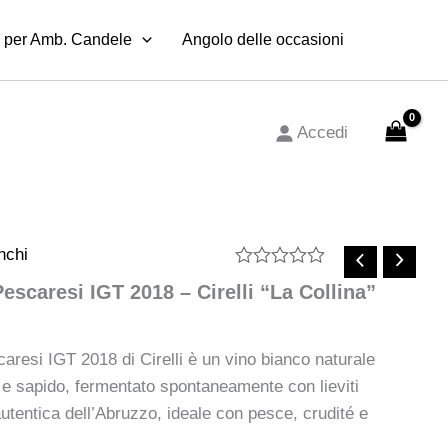
2018
 per Amb. Candele
–
Angolo delle occasioni
Cirelli
“La
Collina”
quantità
Accedi
nchi
Valutato
escaresi IGT 2018 – Cirelli “La Collina”
0
su
5
caresi IGT 2018 di Cirelli è un vino bianco naturale
e sapido, fermentato spontaneamente con lieviti
utentica dell’Abruzzo, ideale con pesce, crudité e