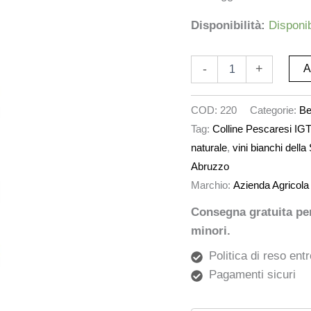
Disponibilità:
Disponib
-
+
A
COD:
220
Categorie:
Be
Tag:
Colline Pescaresi IG
naturale
,
vini bianchi della
Abruzzo
Marchio:
Azienda Agricola C
Consegna gratuita per 
minori.
Politica di reso entr
Pagamenti sicuri