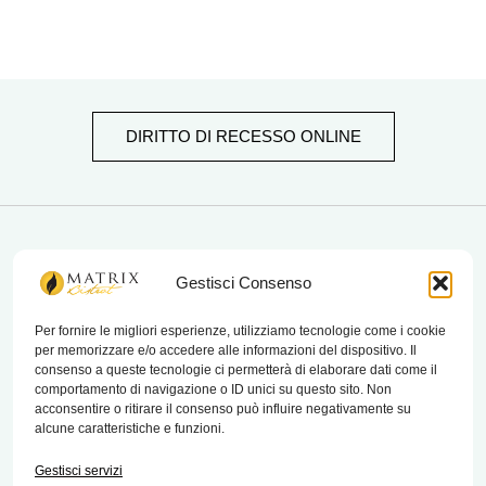
DIRITTO DI RECESSO ONLINE
matrix bistrot
Gestisci Consenso
Per fornire le migliori esperienze, utilizziamo tecnologie come i cookie
per memorizzare e/o accedere alle informazioni del dispositivo. Il
Chi Siamo
consenso a queste tecnologie ci permetterà di elaborare dati come il
comportamento di navigazione o ID unici su questo sito. Non
Contatti
acconsentire o ritirare il consenso può influire negativamente su
alcune caratteristiche e funzioni.
Termini e condizioni di vendita e reso
Gestisci servizi