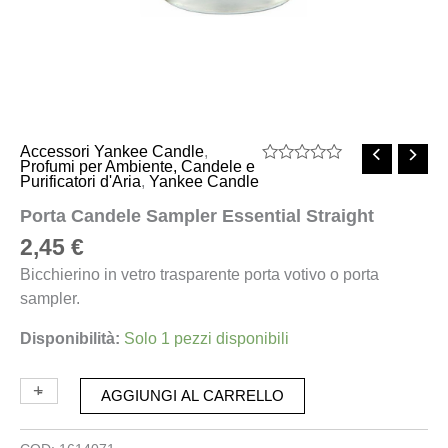
Accessori Yankee Candle
,
Profumi per Ambiente, Candele e
Valutato
Purificatori d'Aria
,
Yankee Candle
0
su
Porta Candele Sampler Essential Straight
5
2,45
€
Bicchierino in vetro trasparente porta votivo o porta
sampler.
Disponibilità:
Solo 1 pezzi disponibili
+
-
AGGIUNGI AL CARRELLO