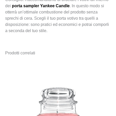
dei
porta sampler Yankee Candle
. In questo modo si
otterrà un’ottimale combustione del prodotto senza
sprechi di cera. Scegli il tuo porta votivo tra quelli a
disposizione: sono pratici ed economici e potrai comporli
a seconda del tuo stile.
Prodotti correlati
Fascia
di
prezzo:
da
2,90 €
a
34,90 €