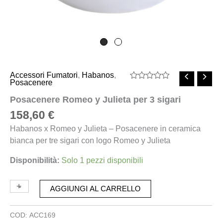
Accessori Fumatori
,
Habanos
,
Posacenere
Valutato
0
Posacenere Romeo y Julieta per 3 sigari
su
5
158,60
€
Habanos x Romeo y Julieta – Posacenere in ceramica
bianca per tre sigari con logo Romeo y Julieta
Disponibilità:
Solo 1 pezzi disponibili
+
-
AGGIUNGI AL CARRELLO
COD:
ACC169