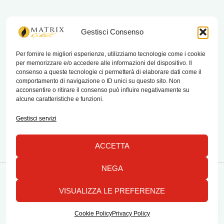
matrix bistrot
Gestisci Consenso
Per fornire le migliori esperienze, utilizziamo tecnologie come i cookie
per memorizzare e/o accedere alle informazioni del dispositivo. Il
Chi Siamo
consenso a queste tecnologie ci permetterà di elaborare dati come il
comportamento di navigazione o ID unici su questo sito. Non
Contatti
acconsentire o ritirare il consenso può influire negativamente su
alcune caratteristiche e funzioni.
Termini e condizioni di vendita e reso
Gestisci servizi
ACCETTA
NEGA
Copyright © 2026 Matrix Bistrot | Powered by Emylab
VISUALIZZA LE PREFERENZE
1
Tutti i diritti riservati
Cookie Policy
Privacy Policy