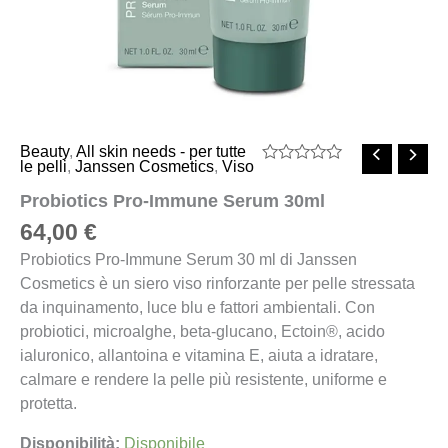
Beauty
,
All skin needs - per tutte
le pelli
,
Janssen Cosmetics
,
Viso
Valutato
0
Probiotics Pro-Immune Serum 30ml
su
5
64,00
€
Probiotics Pro-Immune Serum 30 ml di Janssen
Cosmetics è un siero viso rinforzante per pelle stressata
da inquinamento, luce blu e fattori ambientali. Con
probiotici, microalghe, beta-glucano, Ectoin®, acido
ialuronico, allantoina e vitamina E, aiuta a idratare,
calmare e rendere la pelle più resistente, uniforme e
protetta.
Disponibilità:
Disponibile