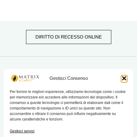
DIRITTO DI RECESSO ONLINE
matrix bistrot
Gestisci Consenso
Per fornire le migliori esperienze, utilizziamo tecnologie come i cookie
per memorizzare e/o accedere alle informazioni del dispositivo. Il
Chi Siamo
consenso a queste tecnologie ci permetterà di elaborare dati come il
comportamento di navigazione o ID unici su questo sito. Non
Contatti
acconsentire o ritirare il consenso può influire negativamente su
alcune caratteristiche e funzioni.
Termini e condizioni di vendita e reso
Gestisci servizi