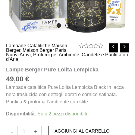
Lampade Catalitiche Maison
Berger
,
Maison Berger Paris
,
Valutato
Nuovi Arrivi
,
Profumi per Ambiente, Candele e Purificatori
0
d'Aria
su
5
Lampe Berger Pure Lolita Lempicka
49,00
€
Lampada catalitica Pure Lolita Lempicka Black in lacca
nera traslucida con dettagli dorati e cornice satinata.
Purifica & profuma l’ambiente con stile.
Disponibilità:
Solo 2 pezzi disponibili
-
+
AGGIUNGI AL CARRELLO