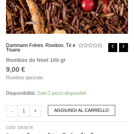
Dammann Frères
,
Rooibos
,
Tè e
Tisane
Valutato
0
Rooibos de Noel 100 gr
su
5
9,00
€
Rooibos speziato
Disponibilità:
Solo 2 pezzi disponibili
-
+
AGGIUNGI AL CARRELLO
COD:
DA3678