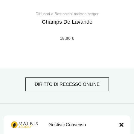
Diffusori a Bastoncini maison berger
Champs De Lavande
18,00
€
DIRITTO DI RECESSO ONLINE
matrix bistrot
Gestisci Consenso