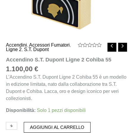
Accendini
,
Accessori Fumatori
,
Ligne 2
,
S.T. Dupont
Valutato
0
Accendino S.T. Dupont Ligne 2 Cohiba 55
su
5
1.100,00
€
L’Accendino S.T. Dupont Ligne 2 Cohiba 55 è un modello
in edizione limitata, nato dalla collaborazione tra S.T.
Dupont e Cohiba. Lacca, oro e design iconico per veri
collezionisti.
Disponibilità:
Solo 1 pezzi disponibili
+
-
AGGIUNGI AL CARRELLO