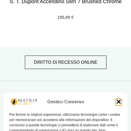
S. T. Dupont Accendino Slim 7 Brushed Chrome
195,00
€
DIRITTO DI RECESSO ONLINE
matrix bistrot
Gestisci Consenso
Per fornire le migliori esperienze, utilizziamo tecnologie come i cookie
per memorizzare e/o accedere alle informazioni del dispositivo. Il
Chi Siamo
consenso a queste tecnologie ci permetterà di elaborare dati come il
comportamento di navigazione o ID unici su questo sito. Non