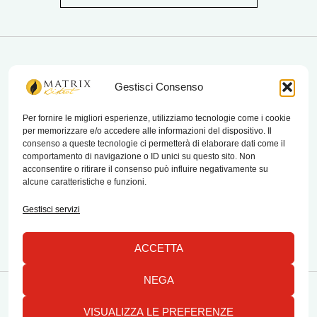
matrix bistrot
Gestisci Consenso
Per fornire le migliori esperienze, utilizziamo tecnologie come i cookie
per memorizzare e/o accedere alle informazioni del dispositivo. Il
Chi Siamo
consenso a queste tecnologie ci permetterà di elaborare dati come il
comportamento di navigazione o ID unici su questo sito. Non
Contatti
acconsentire o ritirare il consenso può influire negativamente su
alcune caratteristiche e funzioni.
Termini e condizioni di vendita e reso
Gestisci servizi
ACCETTA
NEGA
Copyright © 2026 Matrix Bistrot | Powered by Emylab
VISUALIZZA LE PREFERENZE
1