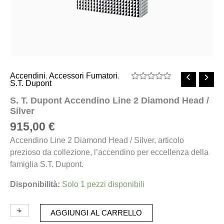
Accendini
,
Accessori Fumatori
,
S.T. Dupont
Valutato
0
S. T. Dupont Accendino Line 2 Diamond Head /
su
Silver
5
915,00
€
Accendino Line 2 Diamond Head / Silver, articolo
prezioso da collezione, l’accendino per eccellenza della
famiglia S.T. Dupont.
Disponibilità:
Solo 1 pezzi disponibili
+
-
AGGIUNGI AL CARRELLO