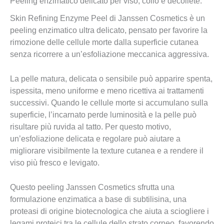
Peeling enzimatico delicato per viso, collo e décolleté.
Skin Refining Enzyme Peel di Janssen Cosmetics è un
peeling enzimatico ultra delicato, pensato per favorire la
rimozione delle cellule morte dalla superficie cutanea
senza ricorrere a un’esfoliazione meccanica aggressiva.
La pelle matura, delicata o sensibile può apparire spenta,
ispessita, meno uniforme e meno ricettiva ai trattamenti
successivi. Quando le cellule morte si accumulano sulla
superficie, l’incarnato perde luminosità e la pelle può
risultare più ruvida al tatto. Per questo motivo,
un’esfoliazione delicata e regolare può aiutare a
migliorare visibilmente la texture cutanea e a rendere il
viso più fresco e levigato.
Questo peeling Janssen Cosmetics sfrutta una
formulazione enzimatica a base di subtilisina, una
proteasi di origine biotecnologica che aiuta a sciogliere i
legami proteici tra le cellule dello strato corneo, favorendo