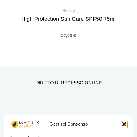
Beauty
High Protection Sun Care SPF50 75ml
57,00
€
DIRITTO DI RECESSO ONLINE
matrix bistrot
Gestisci Consenso