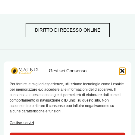
DIRITTO DI RECESSO ONLINE
matrix bistrot
Gestisci Consenso
Per fornire le migliori esperienze, utilizziamo tecnologie come i cookie
per memorizzare e/o accedere alle informazioni del dispositivo. Il
Chi Siamo
consenso a queste tecnologie ci permetterà di elaborare dati come il
comportamento di navigazione o ID unici su questo sito. Non
Contatti
acconsentire o ritirare il consenso può influire negativamente su
alcune caratteristiche e funzioni.
Termini e condizioni di vendita e reso
Gestisci servizi