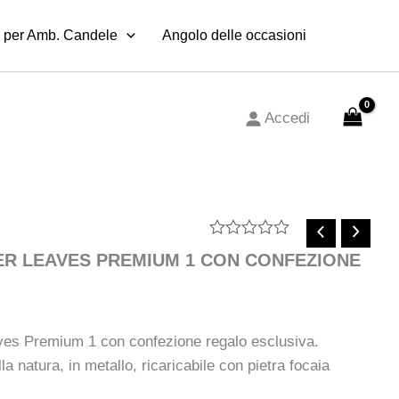
1
 per Amb. Candele
CON
Angolo delle occasioni
CONFEZIONE
REGALO
quantità
Accedi
Valutato
PER LEAVES PREMIUM 1 CON CONFEZIONE
0
su
5
ves Premium 1 con confezione regalo esclusiva.
la natura, in metallo, ricaricabile con pietra focaia