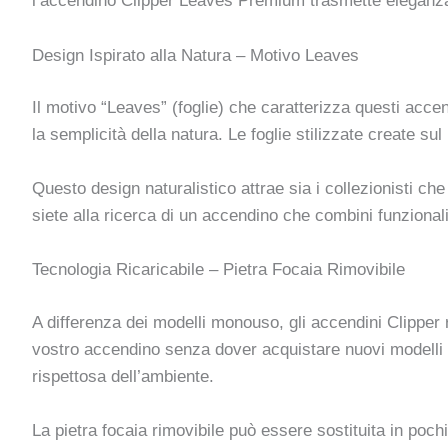
l’accendino Clipper Leaves Premium trasmette eleganza
Design Ispirato alla Natura – Motivo Leaves
Il motivo “Leaves” (foglie) che caratterizza questi acce
la semplicità della natura. Le foglie stilizzate create 
Questo design naturalistico attrae sia i collezionisti ch
siete alla ricerca di un accendino che combini funzional
Tecnologia Ricaricabile – Pietra Focaia Rimovibile
A differenza dei modelli monouso, gli accendini Clipper r
vostro accendino senza dover acquistare nuovi modelli
rispettosa dell’ambiente.
La pietra focaia rimovibile può essere sostituita in po