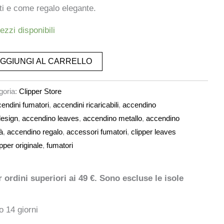
sti e come regalo elegante.
ezzi disponibili
GGIUNGI AL CARRELLO
goria:
Clipper Store
endini fumatori
,
accendini ricaricabili
,
accendino
design
,
accendino leaves
,
accendino metallo
,
accendino
à
,
accendino regalo
,
accessori fumatori
,
clipper leaves
ipper originale
,
fumatori
ordini superiori ai 49 €. Sono escluse le isole
o 14 giorni