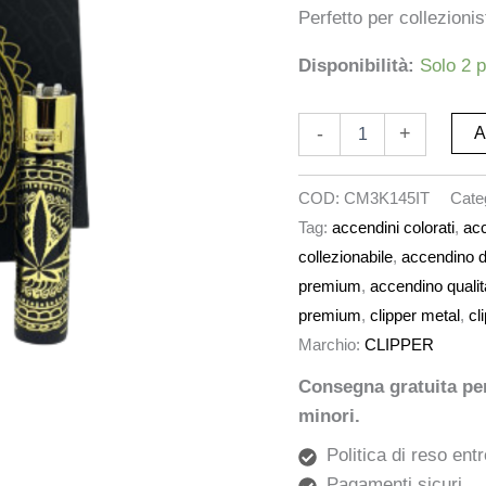
Perfetto per collezioni
Disponibilità:
Solo 2 p
-
+
A
COD:
CM3K145IT
Cate
Tag:
accendini colorati
,
acc
collezionabile
,
accendino 
premium
,
accendino qualit
premium
,
clipper metal
,
cl
Marchio:
CLIPPER
Consegna gratuita per 
minori.
Politica di reso entr
Pagamenti sicuri