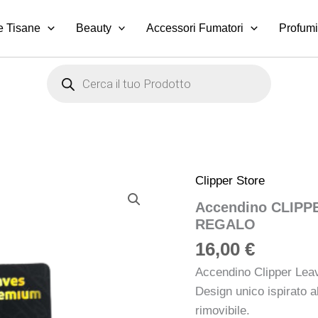
e Tisane
Beauty
Accessori Fumatori
Profumi
Products
search
Clipper Store
Accendino
CLIPPER
Accendino CLIP
LEAVES
REGALO
PREMIUM
1
16,00
€
CON
CONFEZIONE
Accendino Clipper Lea
REGALO
Design unico ispirato al
quantità
rimovibile.