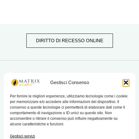
DIRITTO DI RECESSO ONLINE
matrix bistrot
Gestisci Consenso
Per fornire le migliori esperienze, utilizziamo tecnologie come i cookie
per memorizzare e/o accedere alle informazioni del dispositivo. Il
Chi Siamo
consenso a queste tecnologie ci permetterà di elaborare dati come il
comportamento di navigazione o ID unici su questo sito. Non
Contatti
acconsentire o ritirare il consenso può influire negativamente su
alcune caratteristiche e funzioni.
Termini e condizioni di vendita e reso
Gestisci servizi