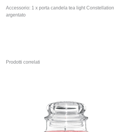
Accessorio: 1 x porta candela tea light Constellation
argentato
Prodotti correlati
Fascia
di
prezzo:
da
2,90 €
a
34,90 €