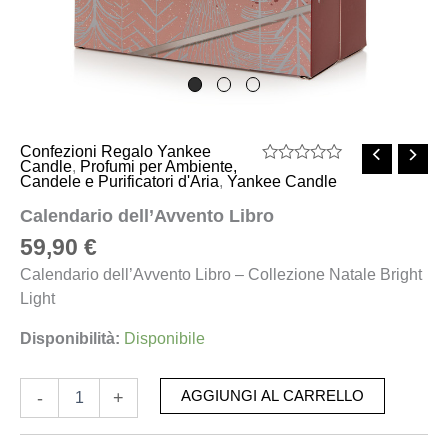
Confezioni Regalo Yankee
Candle
,
Profumi per Ambiente,
Valutato
Candele e Purificatori d'Aria
,
Yankee Candle
0
su
Calendario dell’Avvento Libro
5
59,90
€
Calendario dell’Avvento Libro – Collezione Natale Bright
Light
Disponibilità:
Disponibile
-
+
AGGIUNGI AL CARRELLO