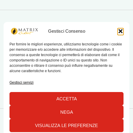
matrix bistrot
Gestisci Consenso
Per fornire le migliori esperienze, utilizziamo tecnologie come i cookie
per memorizzare e/o accedere alle informazioni del dispositivo. Il
Chi Siamo
consenso a queste tecnologie ci permetterà di elaborare dati come il
comportamento di navigazione o ID unici su questo sito. Non
Contatti
acconsentire o ritirare il consenso può influire negativamente su
alcune caratteristiche e funzioni.
Termini e condizioni di vendita e reso
Gestisci servizi
ACCETTA
NEGA
Copyright © 2026 Matrix Bistrot | Powered by Emylab
VISUALIZZA LE PREFERENZE
1