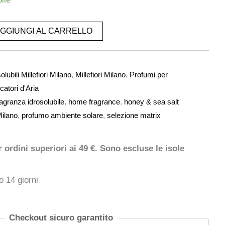
GGIUNGI AL CARRELLO
lubili Millefiori Milano
,
Millefiori Milano
,
Profumi per
catori d'Aria
ragranza idrosolubile
,
home fragrance
,
honey & sea salt
Milano
,
profumo ambiente solare
,
selezione matrix
ordini superiori ai 49 €. Sono escluse le isole
o 14 giorni
Checkout sicuro garantito