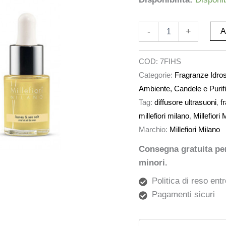
-
+
A
COD:
7FIHS
Categorie:
Fragranze Idroso
Ambiente, Candele e Purifi
Tag:
diffusore ultrasuoni
,
f
millefiori milano
,
Millefiori 
Marchio:
Millefiori Milano
Consegna gratuita per 
minori.
Politica di reso entr
Pagamenti sicuri