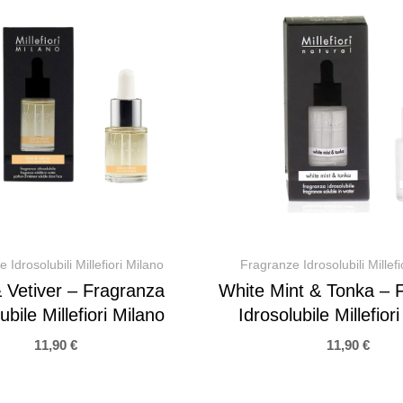
 Idrosolubili Millefiori Milano
Fragranze Idrosolubili Millefi
 Vetiver – Fragranza
White Mint & Tonka – 
ubile Millefiori Milano
Idrosolubile Millefior
11,90
€
11,90
€