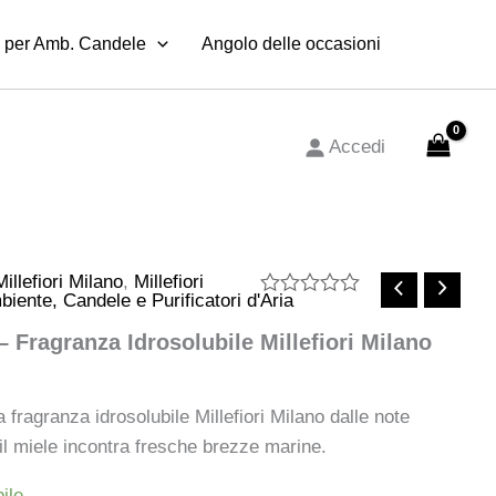
–
 per Amb. Candele
Fragranza
Angolo delle occasioni
Idrosolubile
Millefiori
Milano
quantità
Accedi
illefiori Milano
,
Millefiori
iente, Candele e Purificatori d'Aria
Valutato
0
 Fragranza Idrosolubile Millefiori Milano
su
5
fragranza idrosolubile Millefiori Milano dalle note
il miele incontra fresche brezze marine.
ile