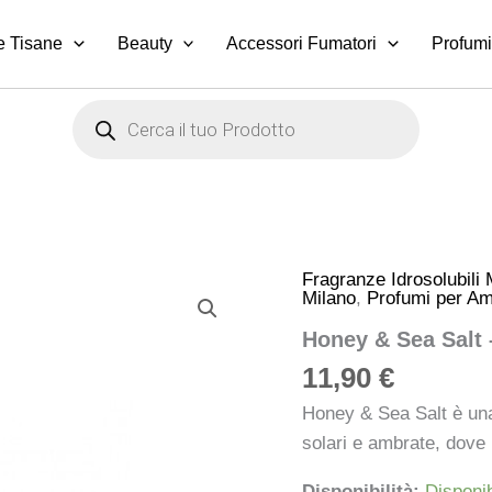
e Tisane
Beauty
Accessori Fumatori
Profumi
Products
search
Fragranze Idrosolubili M
Honey
Milano
,
Profumi per Amb
&
Sea
Honey & Sea Salt –
Salt
–
11,90
€
Fragranza
Idrosolubile
Honey & Sea Salt è una 
Millefiori
solari e ambrate, dove 
Milano
quantità
Disponibilità:
Disponib