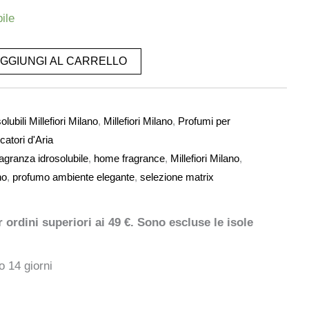
ile
GGIUNGI AL CARRELLO
lubili Millefiori Milano
,
Millefiori Milano
,
Profumi per
catori d'Aria
ragranza idrosolubile
,
home fragrance
,
Millefiori Milano
,
no
,
profumo ambiente elegante
,
selezione matrix
ordini superiori ai 49 €. Sono escluse le isole
o 14 giorni