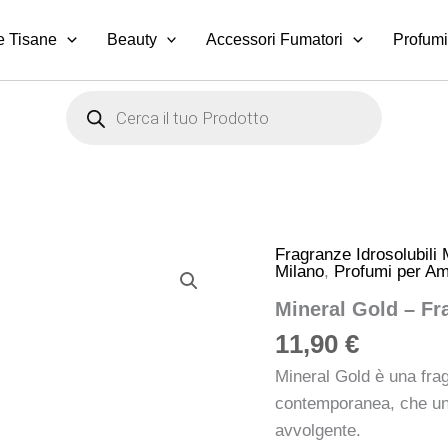
e Tisane
Beauty
Accessori Fumatori
Profumi
Products
search
Fragranze Idrosolubili M
Mineral
Milano
,
Profumi per Amb
Gold
–
Mineral Gold – Fra
Fragranza
Idrosolubile
11,90
€
Millefiori
Milano
Mineral Gold è una frag
quantità
contemporanea, che uni
avvolgente.