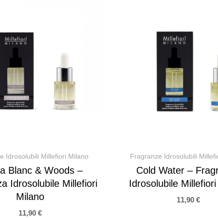
 Idrosolubili Millefiori Milano
Fragranze Idrosolubili Millefi
a Blanc & Woods –
Cold Water – Frag
 Idrosolubile Millefiori
Idrosolubile Millefior
Milano
11,90
€
11,90
€