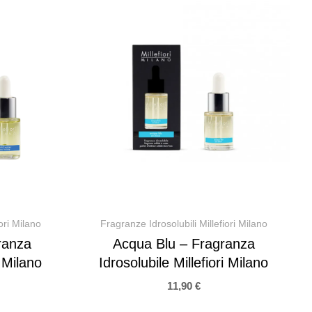
ori Milano
Fragranze Idrosolubili Millefiori Milano
ranza
Acqua Blu – Fragranza
i Milano
Idrosolubile Millefiori Milano
11,90
€