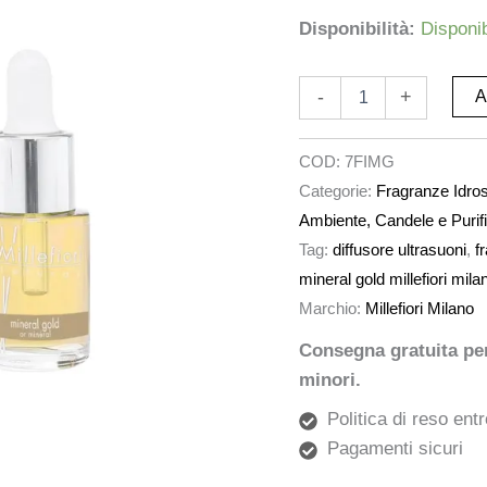
Disponibilità:
Disponib
-
+
A
COD:
7FIMG
Categorie:
Fragranze Idroso
Ambiente, Candele e Purifi
Tag:
diffusore ultrasuoni
,
f
mineral gold millefiori mila
Marchio:
Millefiori Milano
Consegna gratuita per 
minori.
Politica di reso entr
Pagamenti sicuri