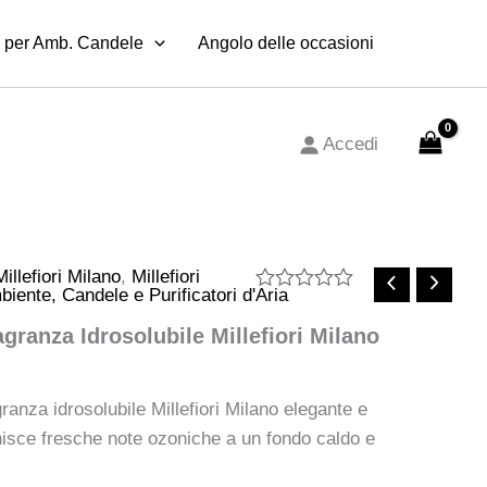
Idrosolubile
 per Amb. Candele
Millefiori
Angolo delle occasioni
Milano
quantità
Accedi
illefiori Milano
,
Millefiori
iente, Candele e Purificatori d'Aria
Valutato
0
granza Idrosolubile Millefiori Milano
su
5
ranza idrosolubile Millefiori Milano elegante e
sce fresche note ozoniche a un fondo caldo e