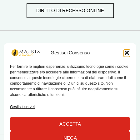
DIRITTO DI RECESSO ONLINE
matrix bistrot
Gestisci Consenso
Per fornire le migliori esperienze, utilizziamo tecnologie come i cookie
per memorizzare e/o accedere alle informazioni del dispositivo. Il
Chi Siamo
consenso a queste tecnologie ci permetterà di elaborare dati come il
comportamento di navigazione o ID unici su questo sito. Non
Contatti
acconsentire o ritirare il consenso può influire negativamente su
alcune caratteristiche e funzioni.
Termini e condizioni di vendita e reso
Gestisci servizi
ACCETTA
NEGA