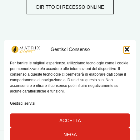
DIRITTO DI RECESSO ONLINE
matrix bistrot
Gestisci Consenso
Per fornire le migliori esperienze, utilizziamo tecnologie come i cookie
per memorizzare e/o accedere alle informazioni del dispositivo. Il
Chi Siamo
consenso a queste tecnologie ci permetterà di elaborare dati come il
comportamento di navigazione o ID unici su questo sito. Non
Contatti
acconsentire o ritirare il consenso può influire negativamente su
alcune caratteristiche e funzioni.
Termini e condizioni di vendita e reso
Gestisci servizi
ACCETTA
NEGA