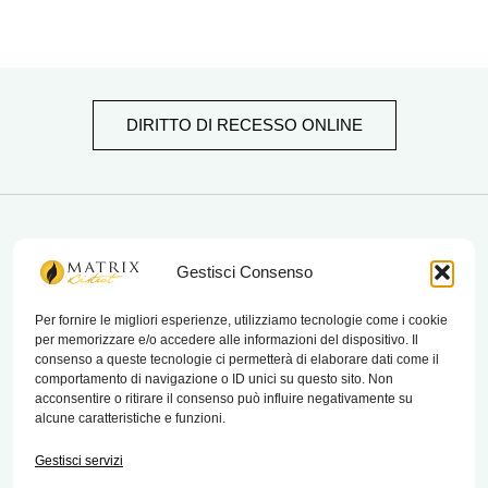
DIRITTO DI RECESSO ONLINE
matrix bistrot
Gestisci Consenso
Per fornire le migliori esperienze, utilizziamo tecnologie come i cookie
per memorizzare e/o accedere alle informazioni del dispositivo. Il
Chi Siamo
consenso a queste tecnologie ci permetterà di elaborare dati come il
comportamento di navigazione o ID unici su questo sito. Non
Contatti
acconsentire o ritirare il consenso può influire negativamente su
alcune caratteristiche e funzioni.
Termini e condizioni di vendita e reso
Gestisci servizi